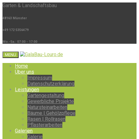
Garten & Landschaftsbau
48163 Münster
+49 172 5356479
Mo.-Sa.: 07:00 - 17:00
MENU
Home
Über uns
Impressum
Datenschutzerklärung
Leistungen
Gartengestaltung
Gewerbliche Projekte
Natursteinarbeiten
Bäume | Gehölzpflege
Rasen | Rollrasen
Pflasterarbeiten
Galerien
Galerie