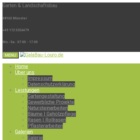
Garten & Landschaftsbau
48163 Münster
+49 172 5356479
Mo.-Sa.: 07:00 - 17:00
MENU
Home
Über uns
Impressum
Datenschutzerklärung
Leistungen
Gartengestaltung
Gewerbliche Projekte
Natursteinarbeiten
Bäume | Gehölzpflege
Rasen | Rollrasen
Pflasterarbeiten
Galerien
Galerie