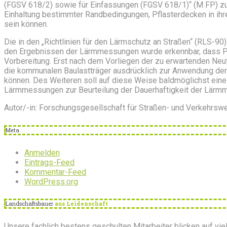
(FGSV 618/2) sowie für Einfassungen (FGSV 618/1)“ (M FP) zu 
Einhaltung bestimmter Randbedingungen, Pflasterdecken in ihr
sein können.
Die in den „Richtlinien für den Lärmschutz an Straßen“ (RLS-9
den Ergebnissen der Lärmmessungen wurde erkennbar, dass Pfl
Vorbereitung. Erst nach dem Vorliegen der zu erwartenden Ne
die kommunalen Baulastträger ausdrücklich zur Anwendung d
können. Des Weiteren soll auf diese Weise baldmöglichst eine 
Lärmmessungen zur Beurteilung der Dauerhaftigkeit der Lärm
Autor/-in: Forschungsgesellschaft für Straßen- und Verkehrswe
Meta
Anmelden
Eintrags-Feed
Kommentar-Feed
WordPress.org
Landschaftsbauer
aus Leidenschaft
Unsere fachlich bestens geschulten Mitarbeiter blicken auf viel