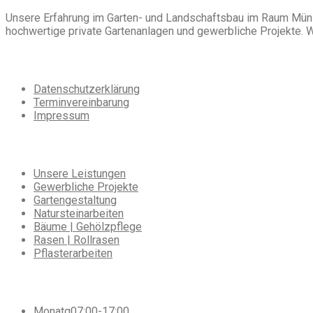
Unsere Erfahrung im Garten- und Landschaftsbau im Raum Münster
hochwertige private Gartenanlagen und gewerbliche Projekte. 
Extra
Navigation
Datenschutzerklärung
Terminvereinbarung
Impressum
Unsere
Leistungen
Unsere Leistungen
Gewerbliche Projekte
Gartengestaltung
Natursteinarbeiten
Bäume | Gehölzpflege
Rasen | Rollrasen
Pflasterarbeiten
Sie
erreichen uns
Monatg
07:00-17:00