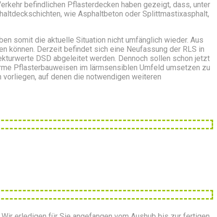
rkehr befindlichen Pflasterdecken haben gezeigt, dass, unter
altdeckschichten, wie Asphaltbeton oder Splittmastixasphalt,
en somit die aktuelle Situation nicht umfänglich wieder. Aus
n können. Derzeit befindet sich eine Neufassung der RLS in
ekturwerte DSD abgeleitet werden. Dennoch sollen schon jetzt
arme Pflasterbauweisen im lärmsensiblen Umfeld umsetzen zu
n vorliegen, auf denen die notwendigen weiteren
t. Wir erledigen für Sie angefangen vom Aushub bis zur fertigen