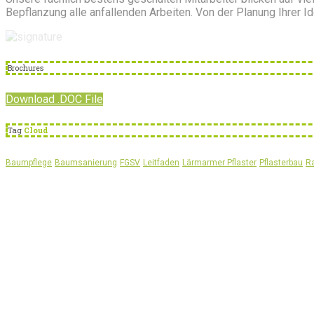
Bepflanzung alle anfallenden Arbeiten. Von der Planung Ihrer I
Brochures
Download .DOC File
Tag
Cloud
Baumpflege
Baumsanierung
FGSV
Leitfaden
Lärmarmer Pflaster
Pflasterbau
R
Über
uns