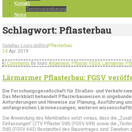
Kontakt
Terminvereinbarung
News
Schlagwort:
Pflasterbau
GalaBau-Louro.de
Blog
Pflasterbau
24
Apr.
2019
0 Comments
By louro
Allgemein
,
Pflaster
FGSV
,
Lärmarmer Pfl
Lärmarmer Pflasterbau: FGSV veröff
Die Forschungsgesellschaft für Straßen- und Verkehrswe
Das Merkblatt behandelt Pflasterbauweisen in ungebundene
Anforderungen und Hinweise zur Planung, Ausführung und 
umfangreichen Lärmmessungen, weiteren wissenschaftli
Die Anwendung des Merkblattes setzt voraus, dass die „Zusätz
Einfassungen“ (ZTV Pflaster StB) (FGSV 699) sowie die „Techn
StB) (FGSV 643) Bestandteil des Bauvertrages sind. Daneben s