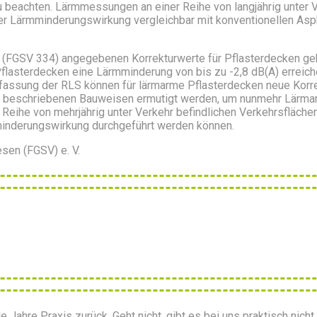
beachten. Lärmmessungen an einer Reihe von langjährig unter Ve
er Lärmminderungswirkung vergleichbar mit konventionellen Asph
0) (FGSV 334) angegebenen Korrekturwerte für Pflasterdecken geb
asterdecken eine Lärmminderung von bis zu -2,8 dB(A) erreiche
ufassung der RLS können für lärmarme Pflasterdecken neue Korr
er beschriebenen Bauweisen ermutigt werden, um nunmehr Lärm
Reihe von mehrjährig unter Verkehr befindlichen Verkehrsfläche
minderungswirkung durchgeführt werden können.
sen (FGSV) e. V.
e Jahre Praxis zurück. Geht nicht, gibt es bei uns praktisch nich